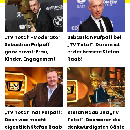
„TV Total“-Moderator
Sebastian Pufpaff bei
Sebastian Pufpaff
„TV Total“: Darum ist
ganz privat: Frau,
er der bessere Stefan
Kinder, Engagement
Raab!
„TV Total“ hat Pufpaff:
Stefan Raab und „TV
Doch was macht
Total“: Das waren die
eigentlich Stefan Raab
denkwürdigsten Gäste