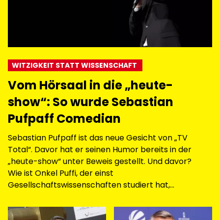
WITZIGKEIT STATT WISSENSCHAFT
Vom Hörsaal in die „heute-
show“: So wurde Sebastian
Pufpaff Comedian
Sebastian Pufpaff ist das neue Gesicht von „TV
Total“. Davor hat er seinen Humor bereits in der
„heute-show“ unter Beweis gestellt. Und davor?
Wie ist Onkel Puffi, der einst
Gesellschaftswissenschaften studiert hat,
überhaupt zur Comedy gekommen?