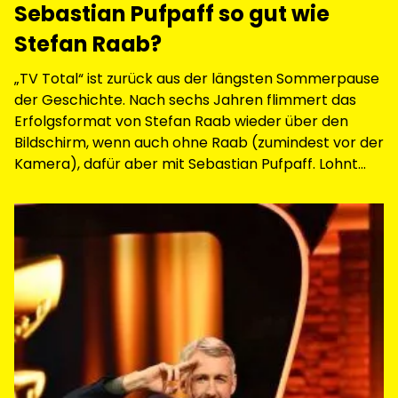
Sebastian Pufpaff so gut wie
Stefan Raab?
„TV Total“ ist zurück aus der längsten Sommerpause
der Geschichte. Nach sechs Jahren flimmert das
Erfolgsformat von Stefan Raab wieder über den
Bildschirm, wenn auch ohne Raab (zumindest vor der
Kamera), dafür aber mit Sebastian Pufpaff. Lohnt
sich das? Rechtfertigt das „TV Total“-Comeback die
lange Wartezeit?