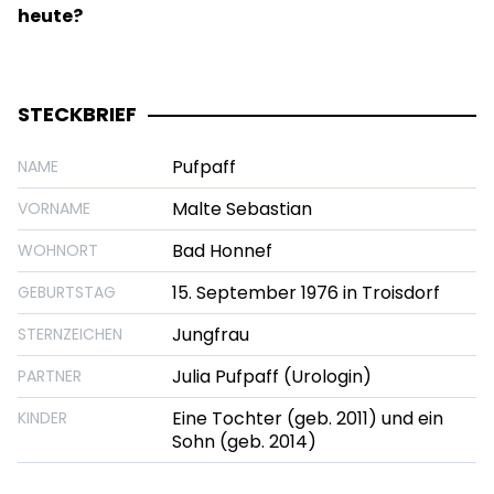
heute?
STECKBRIEF
Pufpaff
NAME
Malte Sebastian
VORNAME
Bad Honnef
WOHNORT
15. September 1976 in Troisdorf
GEBURTSTAG
Jungfrau
STERNZEICHEN
Julia Pufpaff (Urologin)
PARTNER
Eine Tochter (geb. 2011) und ein
KINDER
Sohn (geb. 2014)