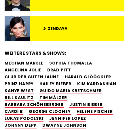
ZENDAYA
WEITERE STARS & SHOWS:
MEGHAN MARKLE
SOPHIA THOMALLA
ANGELINA JOLIE
BRAD PITT
CLUB DER GUTEN LAUNE
HARALD GLÖÖCKLER
PRINZ HARRY
HAILEY BIEBER
KIM KARDASHIAN
KANYE WEST
GUIDO MARIA KRETSCHMER
BILL KAULITZ
TIM MÄLZER
BARBARA SCHÖNEBERGER
JUSTIN BIEBER
CARDI B
GEORGE CLOONEY
HELENE FISCHER
LUKAS PODOLSKI
JENNIFER LOPEZ
JOHNNY DEPP
DWAYNE JOHNSON