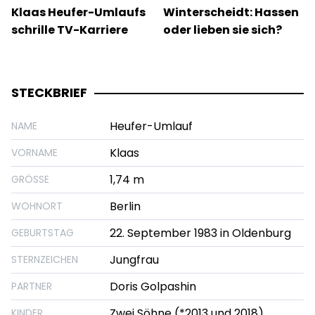
Klaas Heufer-Umlaufs
Winterscheidt: Hassen
schrille TV-Karriere
oder lieben sie sich?
STECKBRIEF
Heufer-Umlauf
NAME
Klaas
VORNAME
1,74 m
GRÖSSE
Berlin
WOHNORT
22. September 1983 in Oldenburg
GEBURTSTAG
Jungfrau
STERNZEICHEN
Doris Golpashin
PARTNER
Zwei Söhne (*2013 und 2018)
KINDER