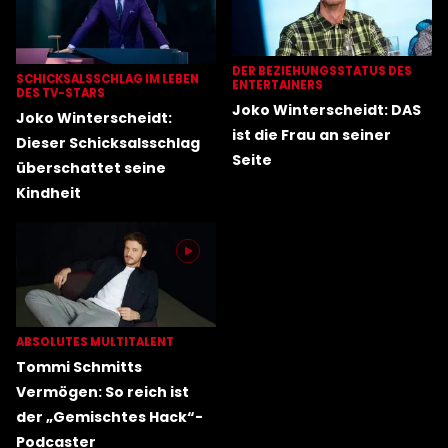
DER BEZIEHUNGSSTATUS DES
SCHICKSALSSCHLAG IM LEBEN
ENTERTAINERS
DES TV-STARS
Joko Winterscheidt: DAS
Joko Winterscheidt:
ist die Frau an seiner
Dieser Schicksalsschlag
Seite
überschattet seine
Kindheit
ABSOLUTES MULTITALENT
Tommi Schmitts
Vermögen: So reich ist
der „Gemischtes Hack“-
Podcaster