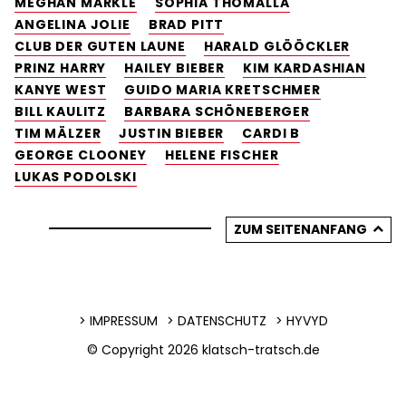
MEGHAN MARKLE
SOPHIA THOMALLA
ANGELINA JOLIE
BRAD PITT
CLUB DER GUTEN LAUNE
HARALD GLÖÖCKLER
PRINZ HARRY
HAILEY BIEBER
KIM KARDASHIAN
KANYE WEST
GUIDO MARIA KRETSCHMER
BILL KAULITZ
BARBARA SCHÖNEBERGER
TIM MÄLZER
JUSTIN BIEBER
CARDI B
GEORGE CLOONEY
HELENE FISCHER
LUKAS PODOLSKI
ZUM SEITENANFANG
IMPRESSUM
DATENSCHUTZ
HYVYD
© Copyright 2026
klatsch-tratsch.de