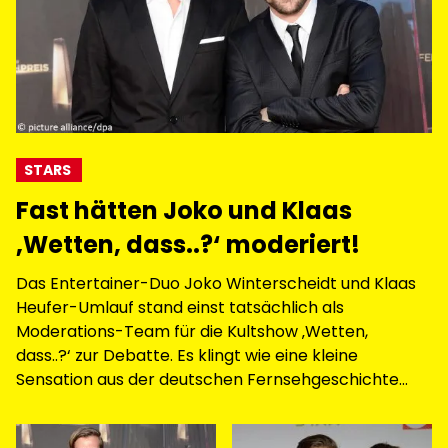
STARS
Fast hätten Joko und Klaas
‚Wetten, dass..?‘ moderiert!
Das Entertainer-Duo Joko Winterscheidt und Klaas
Heufer-Umlauf stand einst tatsächlich als
Moderations-Team für die Kultshow ‚Wetten,
dass..?‘ zur Debatte. Es klingt wie eine kleine
Sensation aus der deutschen Fernsehgeschichte
und fast wäre damit ein völlig neues Kapitel der
größten europäischen Unterhaltungssendung