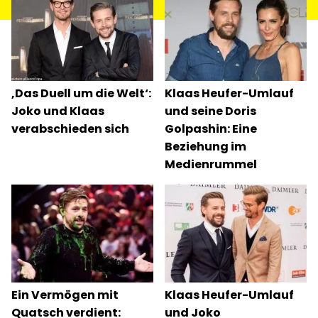
aufgeschlagen worden. Als sich Thomas Gottschalk
im Jahr 2011 erstmals von der Moderation
verabschiedete, […]
‚Das Duell um die Welt‘:
Klaas Heufer-Umlauf
Joko und Klaas
und seine Doris
verabschieden sich
Golpashin: Eine
Beziehung im
Medienrummel
Ein Vermögen mit
Klaas Heufer-Umlauf
Quatsch verdient:
und Joko